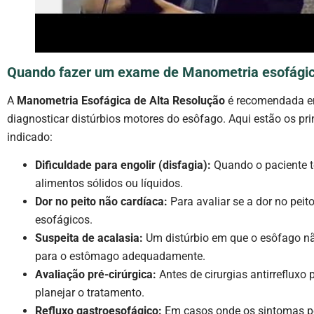
Quando fazer um exame de Manometria esofágica
A
Manometria Esofágica de Alta Resolução
é recomendada em
diagnosticar distúrbios motores do esôfago. Aqui estão os pr
indicado:
Dificuldade para engolir (disfagia):
Quando o paciente te
alimentos sólidos ou líquidos.
Dor no peito não cardíaca:
Para avaliar se a dor no pei
esofágicos.
Suspeita de acalasia:
Um distúrbio em que o esôfago n
para o estômago adequadamente.
Avaliação pré-cirúrgica:
Antes de cirurgias antirrefluxo 
planejar o tratamento.
Refluxo gastroesofágico:
Em casos onde os sintomas pe