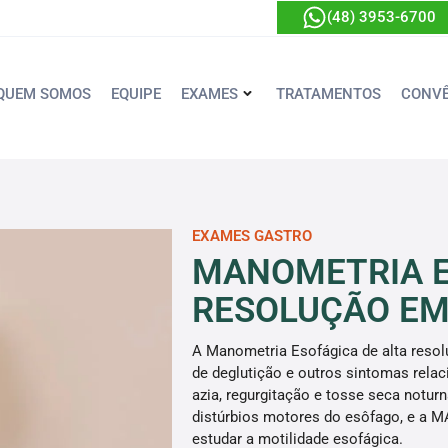
(48) 3953-6700
QUEM SOMOS
EQUIPE
EXAMES
TRATAMENTOS
CONVÊ
EXAMES GASTRO
MANOMETRIA E
RESOLUÇÃO EM
A Manometria Esofágica de alta resol
de deglutição e outros sintomas relac
azia, regurgitação e tosse seca notur
distúrbios motores do esôfago, e a M
estudar a motilidade esofágica.