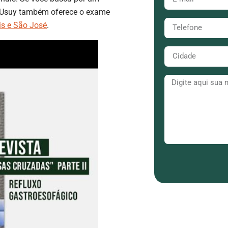
a Usuy também oferece o exame
is e São José
.