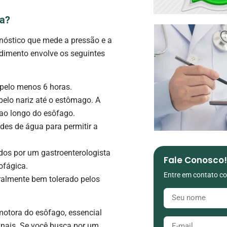
ca?
óstico que mede a pressão e a
dimento envolve os seguintes
 pelo menos 6 horas.
 pelo nariz até o estômago. A
ao longo do esôfago.
es de água para permitir a
dos por um gastroenterologista
Fale Conosco!
ofágica.
Entre em contato co
ralmente bem tolerado pelos
otora do esôfago, essencial
tinais. Se você busca por um