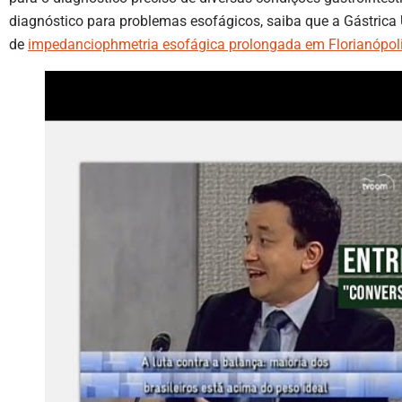
diagnóstico para problemas esofágicos, saiba que a Gástric
de
impedanciophmetria esofágica prolongada em Florianópol