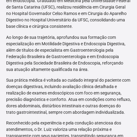
em endoscopia. Graduado em Medicina pela Universidade Federal
de Santa Catarina (UFSC), realizou residência em Cirurgia Geral
no Hospital Governador Celso Ramos e em Cirurgia do Aparelho
Digestivo no Hospital Universitário da UFSC, consolidando uma
base clínica e cirúrgica consistente.
Ao longo de sua trajetória, aprofundou sua formação com
especialização em Motilidade Digestiva e Endoscopia Digestiva,
além de títulos de especialista em Gastroenterologia pela
Federação Brasileira de Gastroenterologia e em Endoscopia
Digestiva pela Sociedade Brasileira de Endoscopia, reforçando
sua atuação altamente qualificada na área.
Sua prática médica é voltada ao cuidado integral do paciente com
doenças digestivas, incluindo avaliação clínica detalhada e
realização de exames endoscópicos com foco em segurança,
precisão diagnóstica e conforto. Atua em condições como refluxo,
dores abdominais, distúrbios intestinais e outras doenças do
trato gastrointestinal, sempre com abordagem individualizada.
Reconhecido pela experiência e pela condução atenciosa dos
atendimentos, o Dr. Luiz valoriza uma relação próxima e
transparente com seus pacientes, transmitindo segurança em