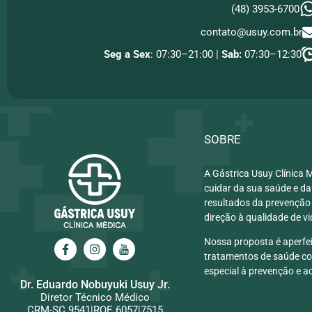
(48) 3953-6700
contato@usuy.com.br
Seg a Sex
: 07:30–21:00 |
Sab:
07:30–12:30
SOBRE
A Gástrica Usuy Clínica 
cuidar da sua saúde e da
resultados da prevenção
direção à qualidade de vi
Nossa proposta é aperfei
tratamentos de saúde co
especial à prevenção e ao
Dr. Eduardo Nobuyuki Usuy Jr.
Diretor Técnico Médico
CRM-SC 9541|RQE 6057|7515