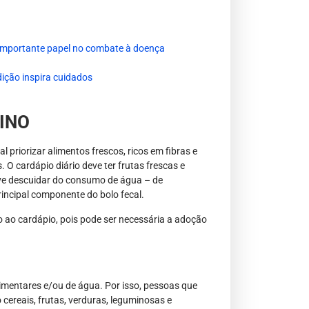
m importante papel no combate à doença
dição inspira cuidados
INO
priorizar alimentos frescos, ricos em fibras e
 O cardápio diário deve ter frutas frescas e
deve descuidar do consumo de água – de
principal componente do bolo fecal.
o ao cardápio, pois pode ser necessária a adoção
limentares e/ou de água. Por isso, pessoas que
 cereais, frutas, verduras, leguminosas e