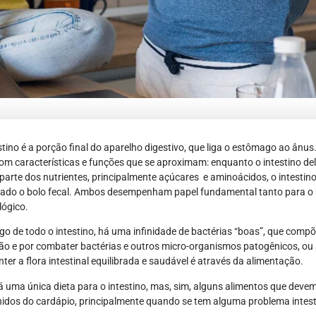
stino é a porção final do aparelho digestivo, que liga o estômago ao ânu
m características e funções que se aproximam: enquanto o intestino de
parte dos nutrientes, principalmente açúcares e aminoácidos, o intestin
ado o bolo fecal. Ambos desempenham papel fundamental tanto para o s
lógico.
go de todo o intestino, há uma infinidade de bactérias “boas”, que compõe
ão e por combater bactérias e outros micro-organismos patogênicos, ou
ter a flora intestinal equilibrada e saudável é através da alimentação.
 uma única dieta para o intestino, mas, sim, alguns alimentos que devem
idos do cardápio, principalmente quando se tem alguma problema intestin