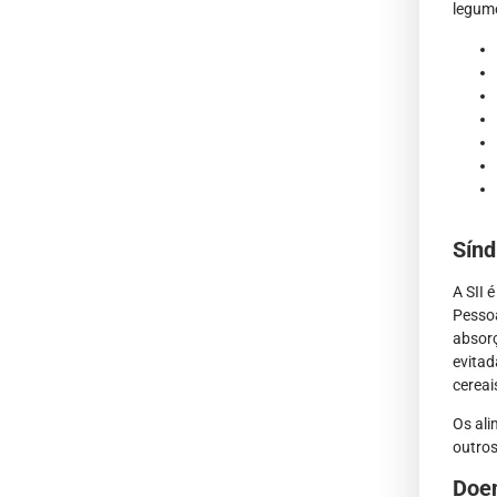
legume
Sínd
A SII 
Pessoa
absorç
evitad
cereai
Os ali
outros
Doe