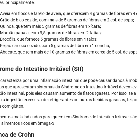
s, principalmente:
Aveia em flocos e farelo de aveia, que oferecem 4 gramas de fibras em 4 
Grão de bico cozido, com mais de 5 gramas de fibras em 2 col. de sopa;
Quinoa, que tem mais 5 gramas de fibras em 1 xícara;
Mamão papaia, com 3,5 gramas de fibras em 2 fatias;
Brocólis, que fornece 5 gramas de fibras em 4 talos;
Feijão carioca cozido, com 5 gramas de fibra em 1 concha;
Abacate, que tem mais de 10 gramas de fibras em cerca de 5 col. de sop
rome do Intestino Irritável (SII)
é caracteriza por uma inflamação intestinal que pode causar danos à mob
s que apresentam sintomas da Síndrome do Intestino Irritável devem ev
ão intestinal, pois eles causam aumento de flatos (gases). Por isso, se 
a a ingestão excessiva de refrigerantes ou outras bebidas gasosas, feijão, r
s com glúten.
mentos mais indicados para quem tem Síndrome do Intestino Irritável são v
 alimentos ricos em ômega-3.
nça de Crohn