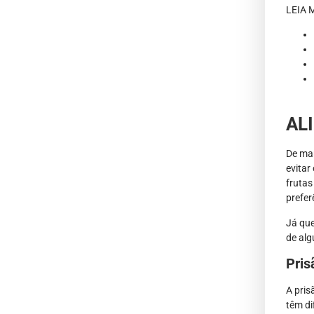
LEIA 
AL
De man
evitar
frutas
prefer
Já que
de alg
Pris
A pris
têm di