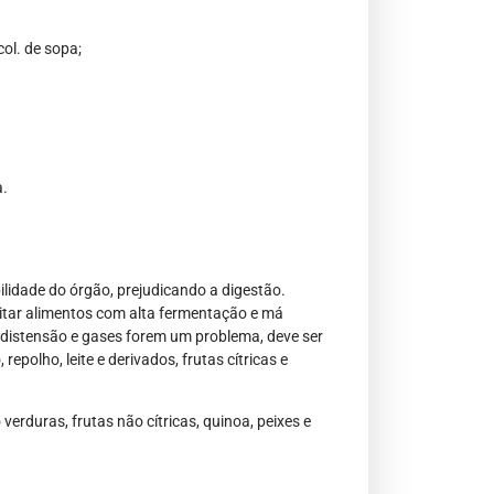
col. de sopa;
a.
ilidade do órgão, prejudicando a digestão.
itar alimentos com alta fermentação e má
a distensão e gases forem um problema, deve ser
epolho, leite e derivados, frutas cítricas e
erduras, frutas não cítricas, quinoa, peixes e