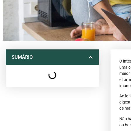
SUMÁRIO
O inte
uma co
maior 
é form
imuno
Ao lon
digest
de man
Não há
ou ban