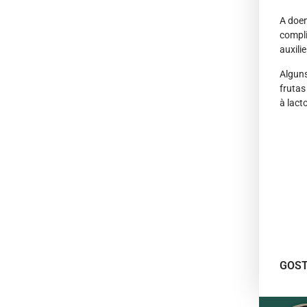
A doen
compli
auxili
Alguns
frutas
à lact
GOST