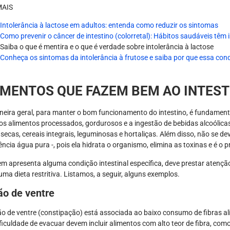
MAIS
Intolerância à lactose em adultos: entenda como reduzir os sintomas
Como prevenir o câncer de intestino (colorretal): Hábitos saudáveis tê
Saiba o que é mentira e o que é verdade sobre intolerância à lactose
Conheça os sintomas da intolerância à frutose e saiba por que essa con
IMENTOS QUE FAZEM BEM AO INTEST
eira geral, para manter o bom funcionamento do intestino, é fundamental 
 os alimentos processados, gordurosos e a ingestão de bebidas alcoólicas.
 secas, cereais integrais, leguminosas e hortaliças. Além disso, não se 
ência água pura -, pois ela hidrata o organismo, elimina as toxinas e é o 
m apresenta alguma condição intestinal específica, deve prestar atençã
uma dieta restritiva. Listamos, a seguir, alguns exemplos.
ão de ventre
ão de ventre (constipação) está associada ao baixo consumo de fibras a
ficuldade de evacuar devem incluir alimentos com alto teor de fibra, como