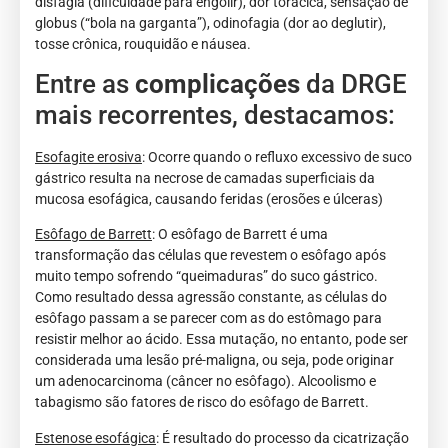
disfagia (dificuldade para engolir), dor torácica, sensação de
globus (“bola na garganta”), odinofagia (dor ao deglutir),
tosse crônica, rouquidão e náusea.
Entre as
complicações
da DRGE
mais recorrentes, destacamos:
Esofagite erosiva
: Ocorre quando o refluxo excessivo de suco
gástrico resulta na necrose de camadas superficiais da
mucosa esofágica, causando feridas (erosões e úlceras)
Esôfago de Barrett
: O esôfago de Barrett é uma
transformação das células que revestem o esôfago após
muito tempo sofrendo “queimaduras” do suco gástrico.
Como resultado dessa agressão constante, as células do
esôfago passam a se parecer com as do estômago para
resistir melhor ao ácido. Essa mutação, no entanto, pode ser
considerada uma lesão pré-maligna, ou seja, pode originar
um adenocarcinoma (câncer no esôfago). Alcoolismo e
tabagismo são fatores de risco do esôfago de Barrett.
Estenose esofágica
: É resultado do processo da cicatrização