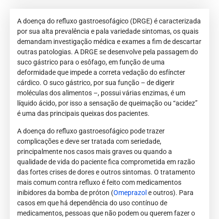
A doença do refluxo gastroesofágico (DRGE) é caracterizada
por sua alta prevalência e pala variedade sintomas, os quais
demandam investigação médica e exames a fim de descartar
outras patologias. A DRGE se desenvolve pela passagem do
suco gástrico para o esôfago, em função de uma
deformidade que impede a correta vedação do esfíncter
cárdico. O suco gástrico, por sua função – de digerir
moléculas dos alimentos –, possui várias enzimas, é um
líquido ácido, por isso a sensação de queimação ou “acidez”
é uma das principais queixas dos pacientes.
A doença do refluxo gastroesofágico pode trazer
complicações e deve ser tratada com seriedade,
principalmente nos casos mais graves ou quando a
qualidade de vida do paciente fica comprometida em razão
das fortes crises de dores e outros sintomas. O tratamento
mais comum contra refluxo é feito com medicamentos
inibidores da bomba de próton (
Omeprazol
e outros). Para
casos em que há dependência do uso contínuo de
medicamentos, pessoas que não podem ou querem fazer o